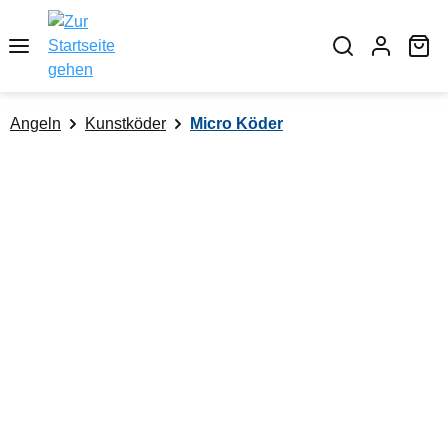
alt springen
Wa
Angeln
Kunstköder
Micro Köder
Bildergalerie überspringen