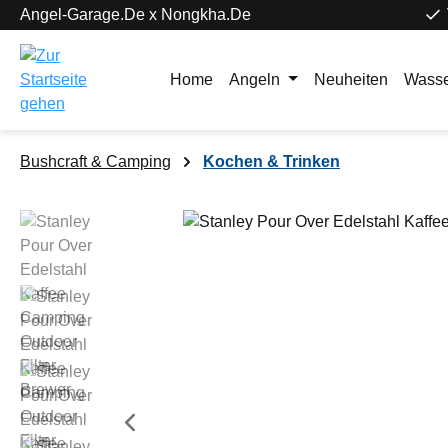
Angel-Garage.De x Nongkha.De
springen
Zur Hauptnavigation springen
Home
Angeln
Neuheiten
Wasse
Bushcraft & Camping
Kochen & Trinken
Bildergalerie überspringen