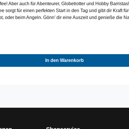
Kaffee! Aber auch für Abenteurer, Globetrotter und Hobby Barrista
sorgt für einen perfekten Start in den Tag und gibt dir Kraft fü
t, oder beim Angeln. Gönn’ dir eine Auszeit und genieße die Na
rbar für deine French Press oder Pour Over Filter, aber auch i
cen von Schokolade, Nuss und Karamell. Jetzt exklusiv bei un
ie K’ENT Riverside Park Naturschutzgebiete. Infos/ Inhalt:Ge
okolade, Nuss, Karamell Perfekt für: French Press, Pour Over, 
ca und Robusta (Mischung)
In den Warenkorb