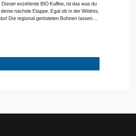
s! Dieser exzellente BIO Kaffee, ist das was du
r deine nächste Etappe. Egal ob in der Wildnis,
tur! Die regional gerösteten Bohnen lassen
n jedem Kaffeevollautomat kommt das kräftige
s im Shop bestellen! Von jedem verkauften
wicht 500gganze BohneRegional
Kaffeevollautomat Herkunft: Peru, Honduras &