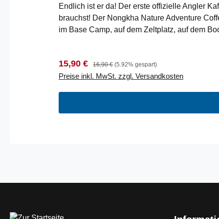
Endlich ist er da! Der erste offizielle Angler 
brauchst! Der Nongkha Nature Adventure Coffee 
im Base Camp, auf dem Zeltplatz, auf dem Boo
sich problemlos mahlen und eignen sich wunde
Aroma wundervoll zur Geltung mit feinen Nuan
Verkaufspreis:
Regulärer Preis:
15,90 €
Adventure Coffee spenden wir einen Teil in d
16,90 €
(5.92% gespart)
Preise inkl. MwSt. zzgl. Versandkosten
geröstetKräftiges Aroma: Mit Nuancen von Sch
IndienLabels: 100% FAIR TRADESorte: Arabi