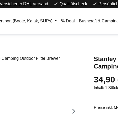
Versicherter DHL Versand
Qualitätscheck
Persönlic
rsport (Boote, Kajak, SUPs)
% Deal
Bushcraft & Campin
Stanley
Camping
34,90
Inhalt:
1 Stüc
Preise inkl. 