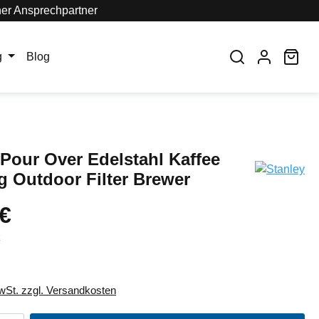
her Ansprechpartner
War
g
Blog
 Pour Over Edelstahl Kaffee
 Outdoor Filter Brewer
 €
k
MwSt. zzgl. Versandkosten