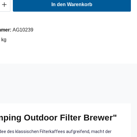
Anzahl: Gib den gewünschten Wert ein oder
In den Warenkorb
mmer:
AG10239
 kg
mping Outdoor Filter Brewer"
ee des klassischen Filterkaffees aufgreifend, macht der