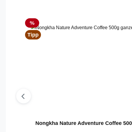
Produktgalerie überspringen
Rabatt
%
Tipp
Nongkha Nature Adventure Coffee 500