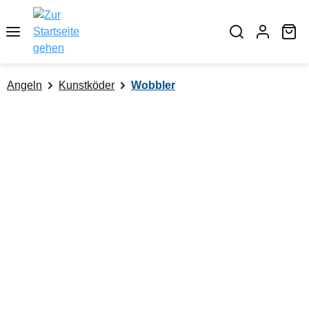
alt springen
Wa
Angeln
Kunstköder
Wobbler
Bildergalerie überspringen