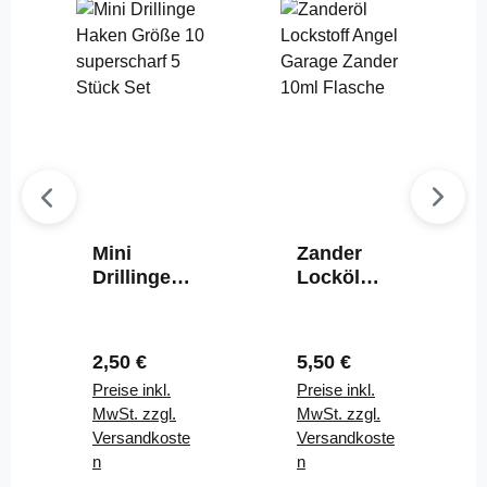
Mini
Zander
Drillinge
Locköl
Haken
Aroma
Größe 6
Lockstoff
superschar
Raubfisch
Regulärer Preis:
Regulärer Preis:
2,50 €
5,50 €
f 5 Stück
Pure Öl
Preise inkl.
Preise inkl.
Set
MwSt. zzgl.
MwSt. zzgl.
Versandkoste
Versandkoste
n
n