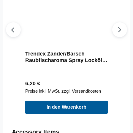
Trendex Zander/Barsch
Raubfischaroma Spray Locköl
30ml Spray
Regulärer Preis:
6,20 €
Preise inkl. MwSt. zzgl. Versandkosten
In den Warenkorb
Produktgalerie überspringen
Accessory Items